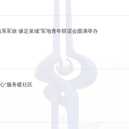
情系军旅 缘定泉城”军地青年联谊会圆满举办
四心”服务暖社区