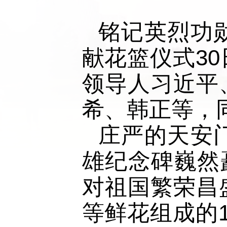
铭记英烈功
献花篮仪式3
领导人习近平
希、韩正等，
庄严的天安
雄纪念碑巍然
对祖国繁荣昌
等鲜花组成的