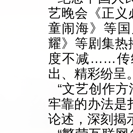
艺晚会《正义
童闹海》等国
耀》等剧集热
度不减……传
出、精彩纷呈
“文艺创作
牢靠的办法是
论述，深刻揭