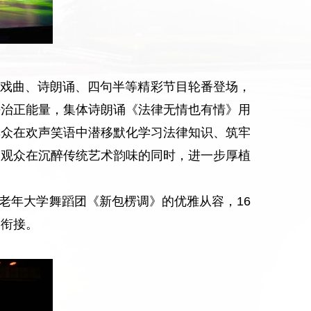
戏曲、诗朗诵、四句半等精彩节目轮番登场，
法治正能量，集体诗朗诵《法律无情也有情》用
群众在欢声笑语中潜移默化学习法律知识、筑牢
场观众在沉醉传统艺术韵味的同时，进一步厚植
老年大学舞蹈团《新包楞调》的优雅从容，16
缝衔接。