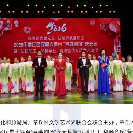
文化和旅游局、章丘区文学艺术界联合会联合主办，章丘
丘区民星大舞台“百姓剧场”庆元旦暨“法助职工·和畅章丘