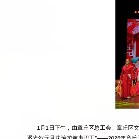
1月1日下午，由章丘区总工会、章丘区
逐光贺元旦法治护航惠职工”——2026年章