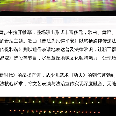
舞步中拉开帷幕，整场演出形式丰富多元，歌曲、舞蹈、
的普法主题。歌曲《普法为民铸平安》以悠扬旋律传递
传促和谐》则以通俗诙谐地表达普及法律常识，让职工
易嫁》选段等节目，尽显章丘地域文化独特魅力，让现
新时代》的昂扬奋进，从少儿武术《功夫》的朝气蓬勃到
法核心诉求，将文艺表演与法治宣传实现深度融合、无