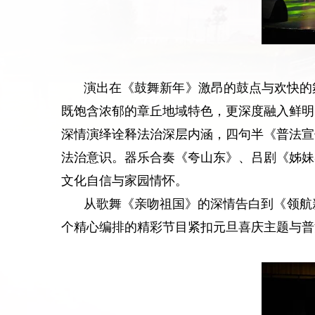
演出在《鼓舞新年》激昂的鼓点与欢快的
既饱含浓郁的章丘地域特色，更深度融入鲜明
深情演绎诠释法治深层内涵，四句半《普法宣
法治意识。器乐合奏《夸山东》、吕剧《姊妹
文化自信与家园情怀。
从歌舞《亲吻祖国》的深情告白到《领航
个精心编排的精彩节目紧扣元旦喜庆主题与普